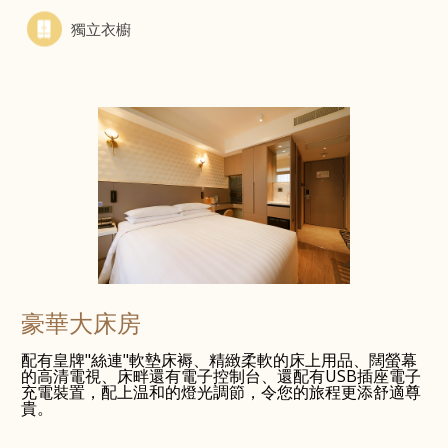
獨立衣櫥
豪華大床房
配有皇牌"絲連"軟墊床褥、精緻柔軟的床上用品、闊螢幕
的高清電視、床畔還有電子控制台、還配有USB插座電子
充電裝置，配上温和的燈光調節，令您的旅程更添舒適尊
貴。