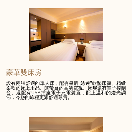
豪華雙床房
設有兩張舒適的單人床，配有皇牌"絲連"軟墊床褥、精緻
柔軟的床上用品、闊螢幕的高清電視、床畔還有電子控制
台、還配有USB插座電子充電裝置，配上温和的燈光調
節，令您的旅程更添舒適尊貴。